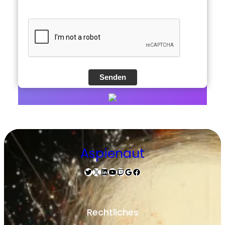
Senden
Aspienaut
Twitter
X
LinkedIn
YouTube
Twitch
Google
Facebook
Rechtliches